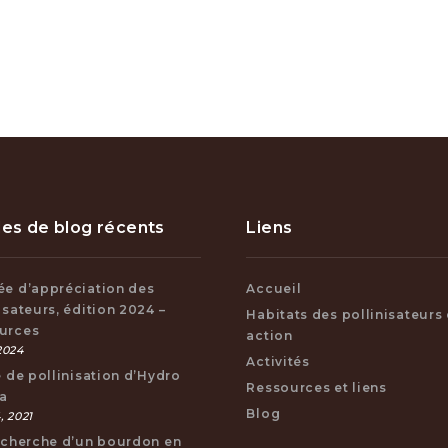
les de blog récents
Liens
ée d’appréciation des
Accueil
isateurs, édition 2024 –
Habitats des pollinisateurs
urces
action
 2024
Activités
e de pollinisation d’Hydro
Ressources et liens
a
Blog
, 2021
recherche d’un bourdon en