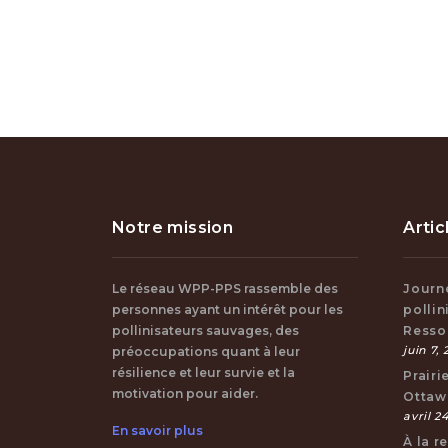
Notre mission
Artic
Le réseau WPP-PPS rassemble des
Journ
personnes ayant un intérêt pour les
pollin
pollinisateurs sauvages, des
Resso
juin 7,
préoccupations quant à leur
résilience et leur survie et la
Prairi
motivation pour aider.
Ottaw
avril 24
En savoir plus
À la 