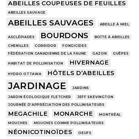
ABEILLES COUPEUSES DE FEUILLES
ABEILLES SAUVAGE
ABEILLES SAUVAGES
ABEILLE À MIEL
BOURDONS
ASCLÉPIADES
BOÎTE À ABEILLES
CHENILLES
CORRIDOR
FONGICIDES
FÉDÉRATION CANADIENNE DE LA FAUNE
GAZON
GUÊPES
HIVERNAGE
HABITAT DE POLLINISATION
HÔTELS D’ABEILLES
HYDRO OTTAWA
JARDINAGE
JARDINS
JARDIN ÉCOLOGIQUE FLETCHER
JEFF SKEVINGTON
JOURNÉE D’APPRÉCIATION DES POLLINISATEURS
MEGACHILE
MONARCHE
MONTRÉAL
MOUCHES
MOUCHES COMME POLLINISATEURS
NÉONICOTINOÏDES
OEUFS