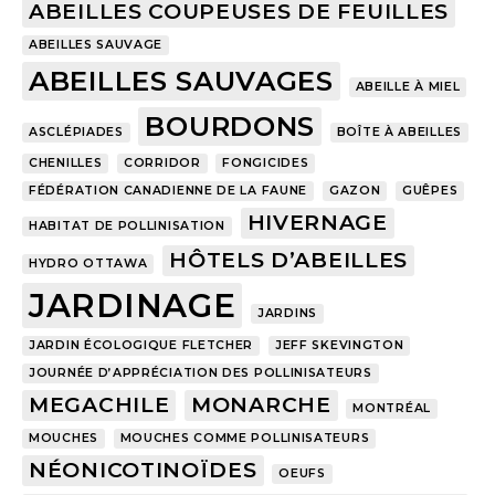
ABEILLES COUPEUSES DE FEUILLES
ABEILLES SAUVAGE
ABEILLES SAUVAGES
ABEILLE À MIEL
BOURDONS
ASCLÉPIADES
BOÎTE À ABEILLES
CHENILLES
CORRIDOR
FONGICIDES
FÉDÉRATION CANADIENNE DE LA FAUNE
GAZON
GUÊPES
HIVERNAGE
HABITAT DE POLLINISATION
HÔTELS D’ABEILLES
HYDRO OTTAWA
JARDINAGE
JARDINS
JARDIN ÉCOLOGIQUE FLETCHER
JEFF SKEVINGTON
JOURNÉE D’APPRÉCIATION DES POLLINISATEURS
MEGACHILE
MONARCHE
MONTRÉAL
MOUCHES
MOUCHES COMME POLLINISATEURS
NÉONICOTINOÏDES
OEUFS